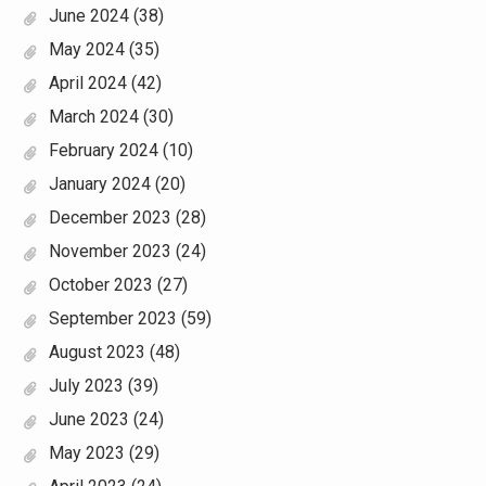
June 2024
(38)
May 2024
(35)
April 2024
(42)
March 2024
(30)
February 2024
(10)
January 2024
(20)
December 2023
(28)
November 2023
(24)
October 2023
(27)
September 2023
(59)
August 2023
(48)
July 2023
(39)
June 2023
(24)
May 2023
(29)