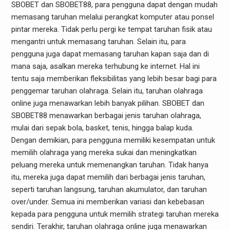
SBOBET dan SBOBET88, para pengguna dapat dengan mudah
memasang taruhan melalui perangkat komputer atau ponsel
pintar mereka. Tidak perlu pergi ke tempat taruhan fisik atau
mengantri untuk memasang taruhan. Selain itu, para
pengguna juga dapat memasang taruhan kapan saja dan di
mana saja, asalkan mereka terhubung ke internet. Hal ini
tentu saja memberikan fleksibilitas yang lebih besar bagi para
penggemar taruhan olahraga. Selain itu, taruhan olahraga
online juga menawarkan lebih banyak pilihan. SBOBET dan
SBOBET88 menawarkan berbagai jenis taruhan olahraga,
mulai dari sepak bola, basket, tenis, hingga balap kuda.
Dengan demikian, para pengguna memiliki kesempatan untuk
memilih olahraga yang mereka sukai dan meningkatkan
peluang mereka untuk memenangkan taruhan. Tidak hanya
itu, mereka juga dapat memilih dari berbagai jenis taruhan,
seperti taruhan langsung, taruhan akumulator, dan taruhan
over/under. Semua ini memberikan variasi dan kebebasan
kepada para pengguna untuk memilih strategi taruhan mereka
sendiri. Terakhir, taruhan olahraga online juga menawarkan