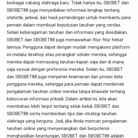
berbagai cabang olahraga baru. Tidak hanya itu, SBOBET dan
SBOBET88 juga menyediakan informasi lengkap tentang
statistik, jadwal, dan hasil pertandingan untuk membantu para
pemain dalam membuat keputusan taruhan yang cerdas.
Selain keberagaman taruhan dan informasi yang disediakan,
SBOBET dan SBOBET88 juga menawarkan fitur-fitur hebat
lainnya. Pengguna dapat dengan mudah mengakses platform
ini melalui desktop atau perangkat seluler mereka, sehingga
mereka dapat memasang taruhan kapan saja dan di mana
saja sesuai dengan preferensi mereka. Selain itu, SBOBET
dan SBOBET88 juga menjamin keamanan dan privasi data
pengguna mereka, sehingga para pemain dapat menikmati
pengalaman taruhan online mereka tanpa khawatir tentang
kebocoran informasi pribadi. Dalam artikel ini, kita akan
membahas lebih lanjut tentang seluk-beluk SBOBET dan
SBOBET88 serta memberikan tips dan strategi taruhan
olahraga yang berguna. Jadi, jika Anda mencari pengalaman
taruhan online yang menyenangkan dan berpotensi
menghasilkan keuntungan, SBOBET dan SBOBET88 adalah