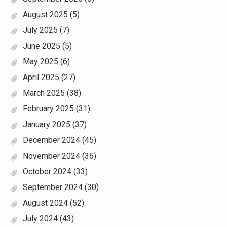
August 2025
(5)
July 2025
(7)
June 2025
(5)
May 2025
(6)
April 2025
(27)
March 2025
(38)
February 2025
(31)
January 2025
(37)
December 2024
(45)
November 2024
(36)
October 2024
(33)
September 2024
(30)
August 2024
(52)
July 2024
(43)