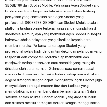
SBOBET88 dan Sbobet Mobile. Pelayanan Agen Sbobet yang
Profesional Pada bagian ini, kita akan membahas tentang
pelayanan yang disediakan oleh agen Sbobet yang
profesional. SBOBET88, SBOBET, dan Sbobet Mobile adalah
platform taruhan online terkenal yang sangat diandalkan di
Indonesia. Namun, apa yang membuat agen Sbobet ini begitu
istimewa adalah pelayanan yang diberikan kepada para
member mereka. Pertama-tama, agen Sbobet yang
profesional selalu hadir dengan tim dukungan pelanggan yang
responsif dan kompeten. Mereka siap membantu dan
menjawab setiap pertanyaan atau masalah yang mungkin
dihadapi oleh para member. Sehingga, para pemain dapat
merasa lebih nyaman dan yakin bahwa setiap masalah akan
segera ditangani dengan cepat. Selanjutnya, agen Sbobet juga
menyediakan berbagai macam fitur dan fasilitas yang
memudahkan para member dalam bermain taruhan. Salah
satunya adalah aplikasi Sbobet Mobile yang dapat diunduh
dan diakses melalui perangkat seluler. Dengan menggunakan