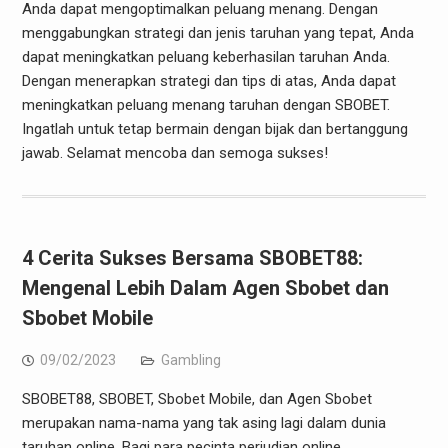
Anda dapat mengoptimalkan peluang menang. Dengan
menggabungkan strategi dan jenis taruhan yang tepat, Anda
dapat meningkatkan peluang keberhasilan taruhan Anda.
Dengan menerapkan strategi dan tips di atas, Anda dapat
meningkatkan peluang menang taruhan dengan SBOBET.
Ingatlah untuk tetap bermain dengan bijak dan bertanggung
jawab. Selamat mencoba dan semoga sukses!
4 Cerita Sukses Bersama SBOBET88:
Mengenal Lebih Dalam Agen Sbobet dan
Sbobet Mobile
09/02/2023
Gambling
SBOBET88, SBOBET, Sbobet Mobile, dan Agen Sbobet
merupakan nama-nama yang tak asing lagi dalam dunia
taruhan online. Bagi para pecinta perjudian online,