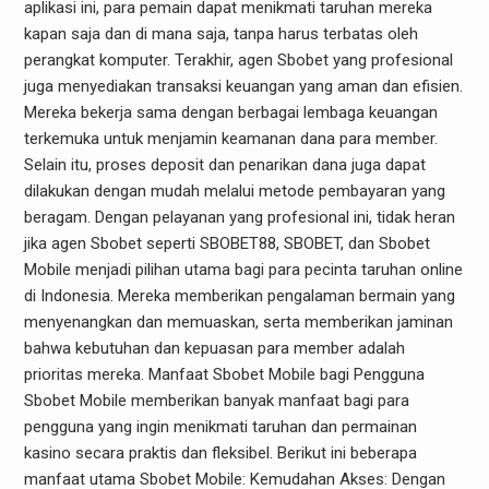
aplikasi ini, para pemain dapat menikmati taruhan mereka
kapan saja dan di mana saja, tanpa harus terbatas oleh
perangkat komputer. Terakhir, agen Sbobet yang profesional
juga menyediakan transaksi keuangan yang aman dan efisien.
Mereka bekerja sama dengan berbagai lembaga keuangan
terkemuka untuk menjamin keamanan dana para member.
Selain itu, proses deposit dan penarikan dana juga dapat
dilakukan dengan mudah melalui metode pembayaran yang
beragam. Dengan pelayanan yang profesional ini, tidak heran
jika agen Sbobet seperti SBOBET88, SBOBET, dan Sbobet
Mobile menjadi pilihan utama bagi para pecinta taruhan online
di Indonesia. Mereka memberikan pengalaman bermain yang
menyenangkan dan memuaskan, serta memberikan jaminan
bahwa kebutuhan dan kepuasan para member adalah
prioritas mereka. Manfaat Sbobet Mobile bagi Pengguna
Sbobet Mobile memberikan banyak manfaat bagi para
pengguna yang ingin menikmati taruhan dan permainan
kasino secara praktis dan fleksibel. Berikut ini beberapa
manfaat utama Sbobet Mobile: Kemudahan Akses: Dengan