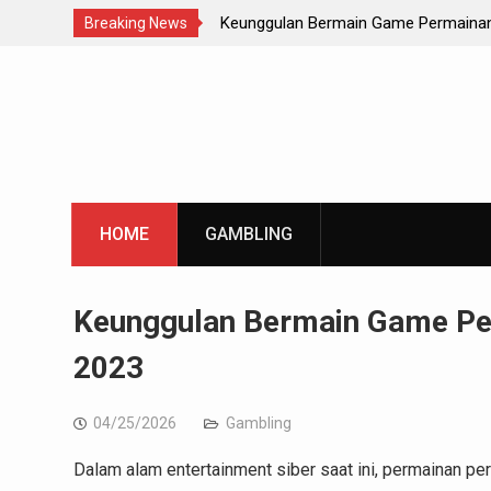
Keunggulan Bermain Game Permainan 
Breaking News
TRI di Tahun 2023
Skip
Permainan Energi Operator Tri: Altern
to
Pecinta Permainan Melalui Internet
content
Situs Permainan Slot Pulsa Terperca
Pilihan Slot dari Penyedia Indosat sa
Poin
Permainan Indosat: Peluang untuk M
HOME
GAMBLING
Tangan Anda
Keunggulan Bermain Game Per
2023
04/25/2026
Gambling
Dalam alam entertainment siber saat ini, permainan pe