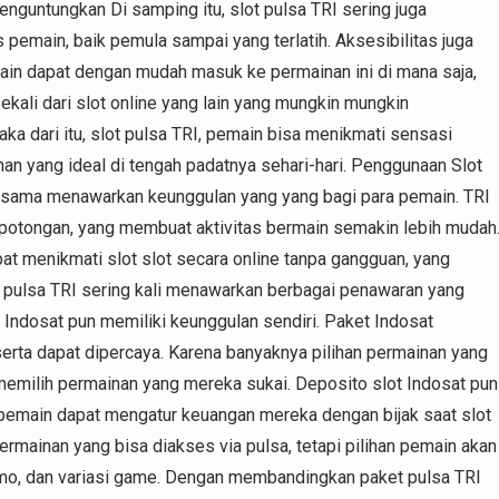
guntungkan Di samping itu, slot pulsa TRI sering juga
pemain, baik pemula sampai yang terlatih. Aksesibilitas juga
main dapat dengan mudah masuk ke permainan ini di mana saja,
ekali dari slot online yang lain yang mungkin mungkin
aka dari itu, slot pulsa TRI, pemain bisa menikmati sensasi
ihan yang ideal di tengah padatnya sehari-hari. Penggunaan Slot
a-sama menawarkan keunggulan yang yang bagi para pemain. TRI
 potongan, yang membuat aktivitas bermain semakin lebih mudah
at menikmati slot slot secara online tanpa gangguan, yang
t pulsa TRI sering kali menawarkan berbagai penawaran yang
sa Indosat pun memiliki keunggulan sendiri. Paket Indosat
rta dapat dipercaya. Karena banyaknya pilihan permainan yang
 memilih permainan yang mereka sukai. Deposito slot Indosat pun
pemain dapat mengatur keuangan mereka dengan bijak saat slot
rmainan yang bisa diakses via pulsa, tetapi pilihan pemain akan
romo, dan variasi game. Dengan membandingkan paket pulsa TRI