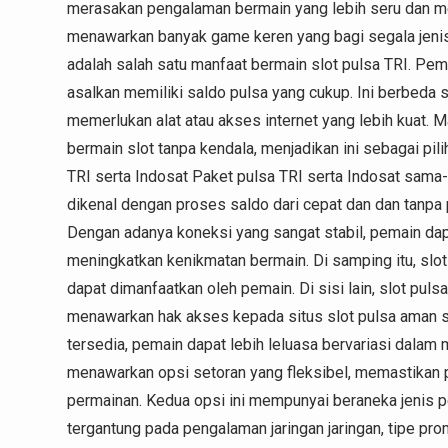
merasakan pengalaman bermain yang lebih seru dan men
menawarkan banyak game keren yang bagi segala jenis 
adalah salah satu manfaat bermain slot pulsa TRI. Pe
asalkan memiliki saldo pulsa yang cukup. Ini berbeda s
memerlukan alat atau akses internet yang lebih kuat. M
bermain slot tanpa kendala, menjadikan ini sebagai pil
TRI serta Indosat Paket pulsa TRI serta Indosat sam
dikenal dengan proses saldo dari cepat dan dan tanpa
Dengan adanya koneksi yang sangat stabil, pemain dap
meningkatkan kenikmatan bermain. Di samping itu, slo
dapat dimanfaatkan oleh pemain. Di sisi lain, slot pul
menawarkan hak akses kepada situs slot pulsa aman se
tersedia, pemain dapat lebih leluasa bervariasi dalam
menawarkan opsi setoran yang fleksibel, memastikan 
permainan. Kedua opsi ini mempunyai beraneka jenis pe
tergantung pada pengalaman jaringan jaringan, tipe p