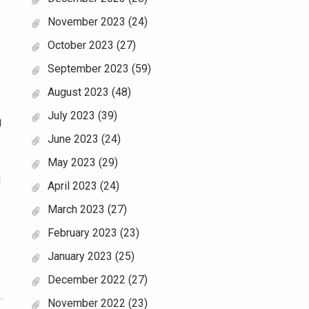
November 2023
(24)
October 2023
(27)
September 2023
(59)
August 2023
(48)
July 2023
(39)
g
June 2023
(24)
May 2023
(29)
i
April 2023
(24)
March 2023
(27)
February 2023
(23)
January 2023
(25)
December 2022
(27)
November 2022
(23)