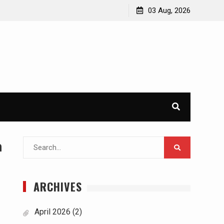
03 Aug, 2026
Search
n
for:
ARCHIVES
April 2026
(2)