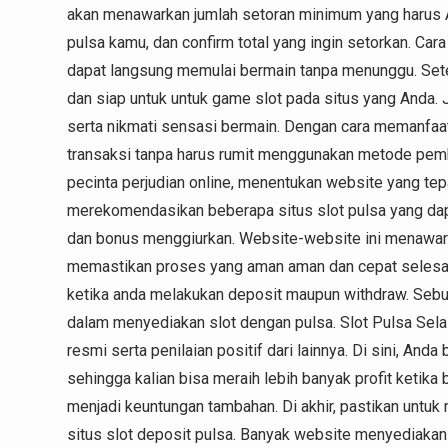
akan menawarkan jumlah setoran minimum yang harus A
pulsa kamu, dan confirm total yang ingin setorkan. Cara
dapat langsung memulai bermain tanpa menunggu. Sete
dan siap untuk untuk game slot pada situs yang Anda.
serta nikmati sensasi bermain. Dengan cara memanfaat
transaksi tanpa harus rumit menggunakan metode pemb
pecinta perjudian online, menentukan website yang tepa
merekomendasikan beberapa situs slot pulsa yang dap
dan bonus menggiurkan. Website-website ini menawarka
memastikan proses yang aman aman dan cepat selesai. 
ketika anda melakukan deposit maupun withdraw. Sebua
dalam menyediakan slot dengan pulsa. Slot Pulsa Selal
resmi serta penilaian positif dari lainnya. Di sini, An
sehingga kalian bisa meraih lebih banyak profit ketika 
menjadi keuntungan tambahan. Di akhir, pastikan untu
situs slot deposit pulsa. Banyak website menyediaka