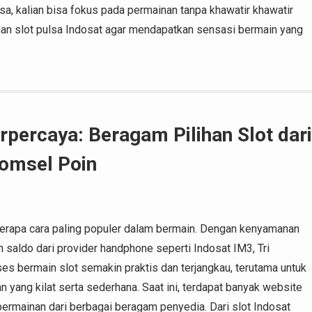
lsa, kalian bisa fokus pada permainan tanpa khawatir khawatir
i dan slot pulsa Indosat agar mendapatkan sensasi bermain yang
rpercaya: Beragam Pilihan Slot dari
komsel Poin
eberapa cara paling populer dalam bermain. Dengan kenyamanan
saldo dari provider handphone seperti Indosat IM3, Tri
es bermain slot semakin praktis dan terjangkau, terutama untuk
yang kilat serta sederhana. Saat ini, terdapat banyak website
permainan dari berbagai beragam penyedia. Dari slot Indosat