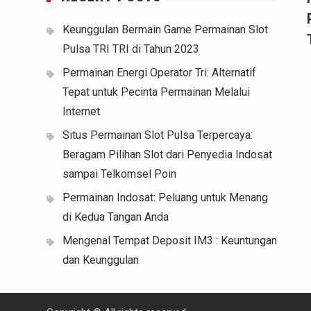
Keunggulan Bermain Game Permainan Slot
Pulsa TRI TRI di Tahun 2023
Permainan Energi Operator Tri: Alternatif
Tepat untuk Pecinta Permainan Melalui
Internet
Situs Permainan Slot Pulsa Terpercaya:
Beragam Pilihan Slot dari Penyedia Indosat
sampai Telkomsel Poin
Permainan Indosat: Peluang untuk Menang
di Kedua Tangan Anda
Mengenal Tempat Deposit IM3 : Keuntungan
dan Keunggulan