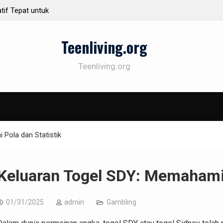
ya: Beragam
Permainan Indosat: Peluang untuk Menang di K
mpai Telkomsel
Tangan Anda
Teenliving.org
Teenliving.org
Pola dan Statistik
Keluaran Togel SDY: Memahami 
01/31/2025
admin
Gambling