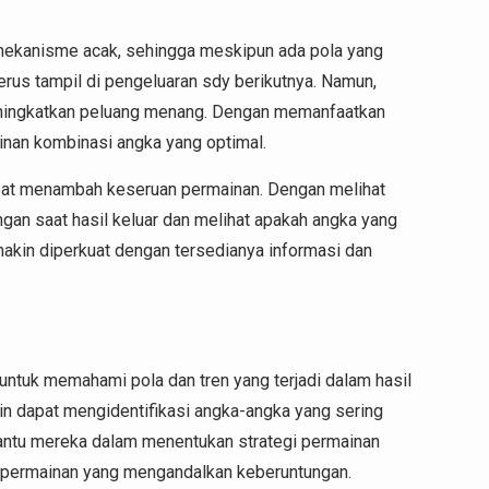
i mekanisme acak, sehingga meskipun ada pola yang
terus tampil di pengeluaran sdy berikutnya. Namun,
meningkatkan peluang menang. Dengan memanfaatkan
nan kombinasi angka yang optimal.
dapat menambah keseruan permainan. Dengan melihat
n saat hasil keluar dan melihat apakah angka yang
kin diperkuat dengan tersedianya informasi dan
untuk memahami pola dan tren yang terjadi dalam hasil
n dapat mengidentifikasi angka-angka yang sering
bantu mereka dalam menentukan strategi permainan
ah permainan yang mengandalkan keberuntungan.