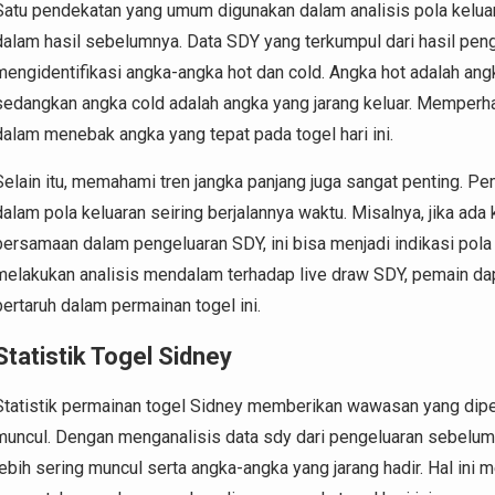
Satu pendekatan yang umum digunakan dalam analisis pola kelua
dalam hasil sebelumnya. Data SDY yang terkumpul dari hasil pen
mengidentifikasi angka-angka hot dan cold. Angka hot adalah angk
sedangkan angka cold adalah angka yang jarang keluar. Memperha
dalam menebak angka yang tepat pada togel hari ini.
Selain itu, memahami tren jangka panjang juga sangat penting. 
dalam pola keluaran seiring berjalannya waktu. Misalnya, jika a
bersamaan dalam pengeluaran SDY, ini bisa menjadi indikasi pol
melakukan analisis mendalam terhadap live draw SDY, pemain da
bertaruh dalam permainan togel ini.
Statistik Togel Sidney
Statistik permainan togel Sidney memberikan wawasan yang dip
muncul. Dengan menganalisis data sdy dari pengeluaran sebelum
lebih sering muncul serta angka-angka yang jarang hadir. Hal i