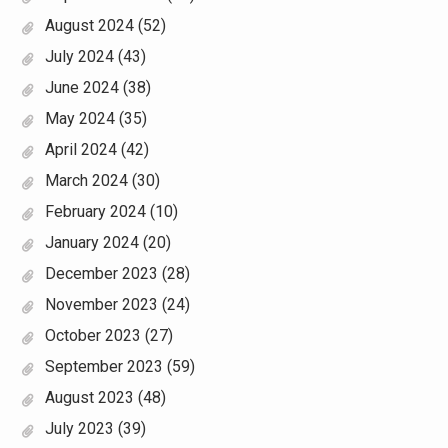
August 2024
(52)
July 2024
(43)
June 2024
(38)
May 2024
(35)
April 2024
(42)
March 2024
(30)
February 2024
(10)
January 2024
(20)
December 2023
(28)
November 2023
(24)
October 2023
(27)
September 2023
(59)
August 2023
(48)
July 2023
(39)