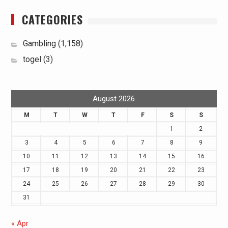
CATEGORIES
Gambling
(1,158)
togel
(3)
August 2026
M
T
W
T
F
S
S
1
2
3
4
5
6
7
8
9
10
11
12
13
14
15
16
17
18
19
20
21
22
23
24
25
26
27
28
29
30
31
« Apr