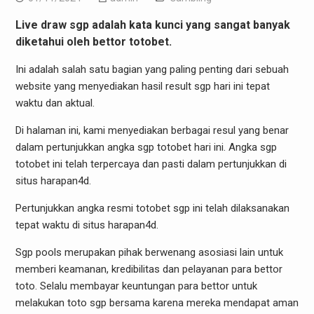
Live draw sgp adalah kata kunci yang sangat banyak
diketahui oleh bettor totobet.
Ini adalah salah satu bagian yang paling penting dari sebuah
website yang menyediakan hasil result sgp hari ini tepat
waktu dan aktual.
Di halaman ini, kami menyediakan berbagai resul yang benar
dalam pertunjukkan angka sgp totobet hari ini. Angka sgp
totobet ini telah terpercaya dan pasti dalam pertunjukkan di
situs harapan4d.
Pertunjukkan angka resmi totobet sgp ini telah dilaksanakan
tepat waktu di situs harapan4d.
Sgp pools merupakan pihak berwenang asosiasi lain untuk
memberi keamanan, kredibilitas dan pelayanan para bettor
toto. Selalu membayar keuntungan para bettor untuk
melakukan toto sgp bersama karena mereka mendapat aman