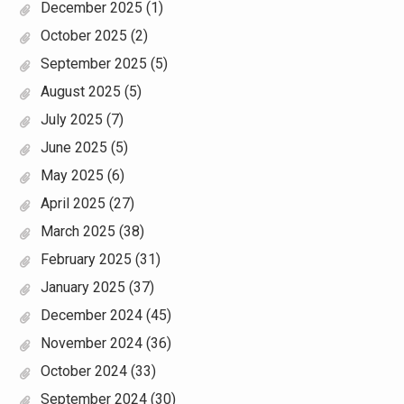
December 2025
(1)
October 2025
(2)
September 2025
(5)
August 2025
(5)
July 2025
(7)
June 2025
(5)
May 2025
(6)
April 2025
(27)
March 2025
(38)
February 2025
(31)
January 2025
(37)
December 2024
(45)
November 2024
(36)
October 2024
(33)
September 2024
(30)