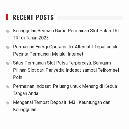
RECENT POSTS
Keunggulan Bermain Game Permainan Slot Pulsa TRI
TRI di Tahun 2023
Permainan Energi Operator Tri: Alternatif Tepat untuk
Pecinta Permainan Melalui Internet
Situs Permainan Slot Pulsa Terpercaya: Beragam
Pilihan Slot dari Penyedia Indosat sampai Telkomsel
Poin
Permainan Indosat: Peluang untuk Menang di Kedua
Tangan Anda
Mengenal Tempat Deposit IM3 : Keuntungan dan
Keunggulan