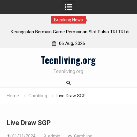
Breaking News
Keunggulan Bermain Game Permainan Slot Pulsa TRI TRI di
Tahun 2023
06 Aug, 2026
Permainan Energi Operator Tri: Alternatif Tepat untuk
Skip
Pecinta Permainan Melalui Internet
Teenliving.org
to
Situs Permainan Slot Pulsa Terpercaya: Beragam Pilihan
content
Slot dari Penyedia Indosat sampai Telkomsel Poin
Teenliving.org
Permainan Indosat: Peluang untuk Menang di Kedua
Tangan Anda
Home
Gambling
Live Draw SGP
Live Draw SGP
01/11/2024
admin
Gambling